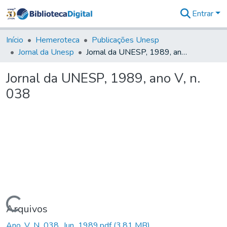
Entrar
Comunidades
&
Início
Hemeroteca
Publicações Unesp
Coleções
Jornal da Unesp
Jornal da UNESP, 1989, ano V, n. 038
Tudo na
Biblioteca
Jornal da UNESP, 1989, ano V, n.
Digital
038
Estatísticas
Carregando...
Arquivos
Ano_V_N_038_Jun_1989.pdf
(3,81 MB)