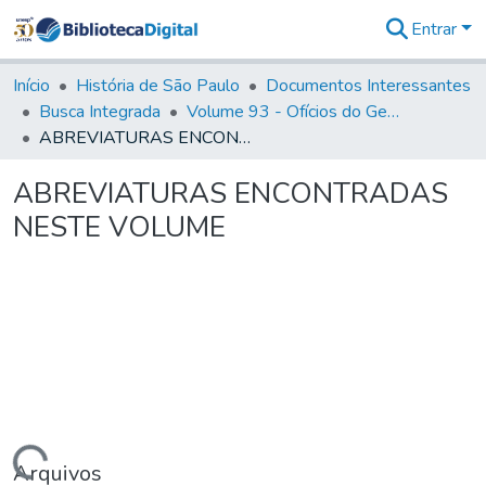
Entrar
Comunidades
&
Início
História de São Paulo
Documentos Interessantes
Coleções
Busca Integrada
Volume 93 - Ofícios do General D. Luiz em favor da praça do Iguatemi (1775)
Tudo na
ABREVIATURAS ENCONTRADAS NESTE VOLUME
Biblioteca
Digital
ABREVIATURAS ENCONTRADAS
Estatísticas
NESTE VOLUME
Arquivos