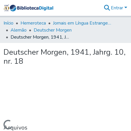
Entrar
Comunidades
&
Início
Hemeroteca
Jornais em Língua Estrangeira
Coleções
Alemão
Deutscher Morgen
Tudo na
Deutscher Morgen, 1941, Jahrg. 10, nr. 18
Biblioteca
Digital
Deutscher Morgen, 1941, Jahrg. 10,
Estatísticas
nr. 18
Carregando...
Arquivos