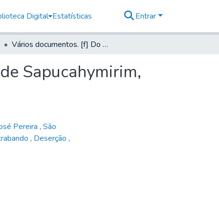
lioteca Digital
Estatísticas
Entrar
Vários documentos. [f] Do comandante do registro de Sapucahymirim, 1822
 de Sapucahymirim,
osé Pereira
,
São
trabando
,
Deserção
,