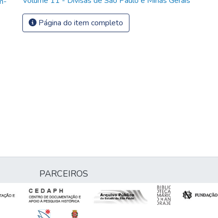
Volume 11 - Divisas de São Paulo e Minas Gerais
m-
Página do item completo
PARCEIROS