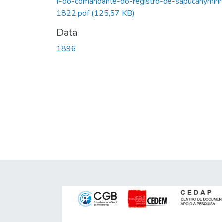
f-do-comandante-do-registro-de-sapucahymiri
1822.pdf
(125,57 KB)
Data
1896