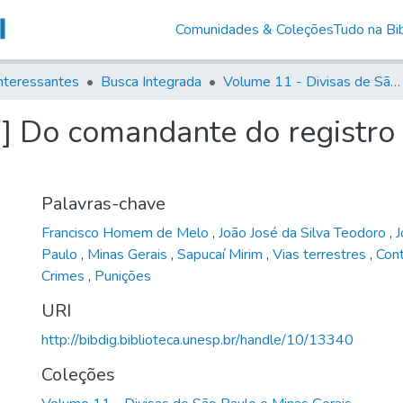
Comunidades & Coleções
Tudo na Bib
nteressantes
Busca Integrada
Volume 11 - Divisas de São Paulo e Minas Gerais
f] Do comandante do registro
Palavras-chave
Francisco Homem de Melo
,
João José da Silva Teodoro
,
J
Paulo
,
Minas Gerais
,
Sapucaí Mirim
,
Vias terrestres
,
Con
Crimes
,
Punições
URI
http://bibdig.biblioteca.unesp.br/handle/10/13340
Coleções