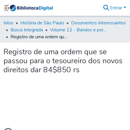
Entrar
Comunidades
&
Início
História de São Paulo
Documentos Interessantes
Coleções
Busca Integrada
Volume 12 - Bandos e portarias de Rodrigo César de Menezes
Tudo na
Registro de uma ordem que se passou para o tesoureiro dos novos direitos dar 84$850 rs
Biblioteca
Digital
Registro de uma ordem que se
Estatísticas
passou para o tesoureiro dos novos
direitos dar 84$850 rs