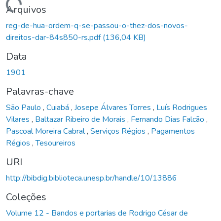
Carregando...
Arquivos
reg-de-hua-ordem-q-se-passou-o-thez-dos-novos-
direitos-dar-84s850-rs.pdf
(136,04 KB)
Data
1901
Palavras-chave
São Paulo
,
Cuiabá
,
Josepe Álvares Torres
,
Luís Rodrigues
Vilares
,
Baltazar Ribeiro de Morais
,
Fernando Dias Falcão
,
Pascoal Moreira Cabral
,
Serviços Régios
,
Pagamentos
Régios
,
Tesoureiros
URI
http://bibdig.biblioteca.unesp.br/handle/10/13886
Coleções
Volume 12 - Bandos e portarias de Rodrigo César de