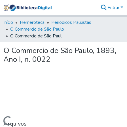
Entrar
Comunidades
&
Início
Hemeroteca
Periódicos Paulistas
Coleções
O Commercio de São Paulo
Tudo na
O Commercio de São Paulo, 1893, Ano I, n. 0022
Biblioteca
Digital
O Commercio de São Paulo, 1893,
Estatísticas
Ano I, n. 0022
Carregando...
Arquivos