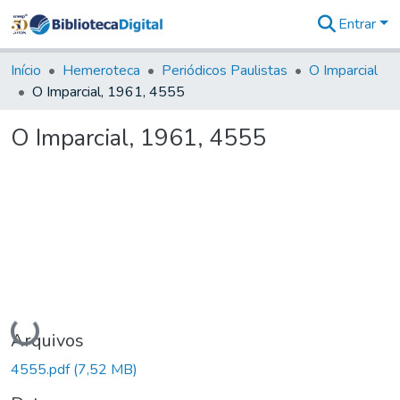
Entrar
Comunidades
&
Início
Hemeroteca
Periódicos Paulistas
O Imparcial
Coleções
O Imparcial, 1961, 4555
Tudo na
Biblioteca
O Imparcial, 1961, 4555
Digital
Estatísticas
Carregando...
Arquivos
4555.pdf
(7,52 MB)