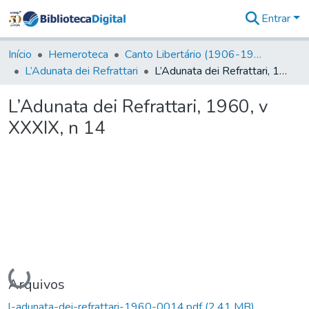
Entrar
Comunidades
&
Início
Hemeroteca
Canto Libertário (1906-1995)
Coleções
L’Adunata dei Refrattari
L’Adunata dei Refrattari, 1960, v XXXIX, n 14
Tudo na
Biblioteca
L’Adunata dei Refrattari, 1960, v
Digital
XXXIX, n 14
Estatísticas
Carregando...
Arquivos
l-adunata-dei-refrattari-1960-0014.pdf
(2,41 MB)