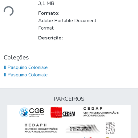
3,1 MB
ndo...
Formato:
Adobe Portable Document
Format
Descrição:
Coleções
Il Pasquino Coloniale
Il Pasquino Coloniale
PARCEIROS