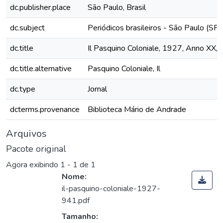
dc.publisher.place
São Paulo, Brasil
dc.subject
Periódicos brasileiros - São Paulo (SP)
dc.title
Il Pasquino Coloniale, 1927, Anno XX, 
dc.title.alternative
Pasquino Coloniale, Il
dc.type
Jornal
dcterms.provenance
Biblioteca Mário de Andrade
Arquivos
Pacote original
Agora exibindo
1 - 1 de 1
Nome:
il-pasquino-coloniale-1927-
941.pdf
Tamanho: