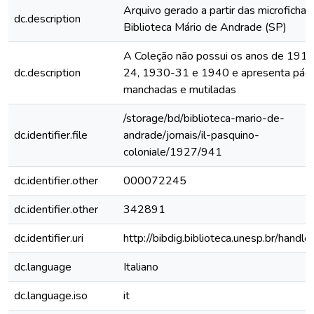
Arquivo gerado a partir das microfichas
dc.description
Biblioteca Mário de Andrade (SP)
A Coleção não possui os anos de 191
dc.description
24, 1930-31 e 1940 e apresenta pági
manchadas e mutiladas
/storage/bd/biblioteca-mario-de-
dc.identifier.file
andrade/jornais/il-pasquino-
coloniale/1927/941
dc.identifier.other
000072245
dc.identifier.other
342891
dc.identifier.uri
http://bibdig.biblioteca.unesp.br/handl
dc.language
Italiano
dc.language.iso
it