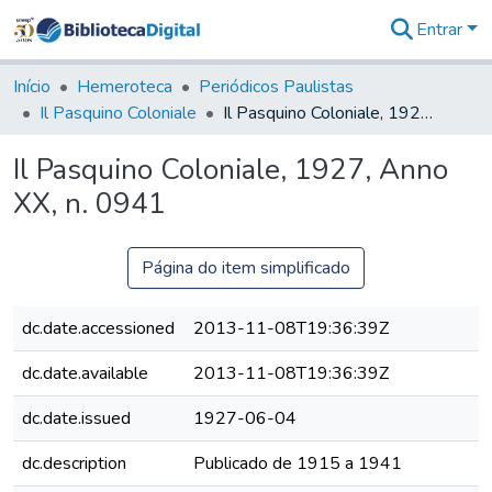
Entrar
Comunidades
&
Início
Hemeroteca
Periódicos Paulistas
Coleções
Il Pasquino Coloniale
Il Pasquino Coloniale, 1927, Anno XX, n. 0941
Tudo na
Biblioteca
Il Pasquino Coloniale, 1927, Anno
Digital
XX, n. 0941
Estatísticas
Página do item simplificado
dc.date.accessioned
2013-11-08T19:36:39Z
dc.date.available
2013-11-08T19:36:39Z
dc.date.issued
1927-06-04
dc.description
Publicado de 1915 a 1941