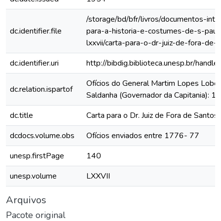
/storage/bd/bfr/livros/documentos-int
dc.identifier.file
para-a-historia-e-costumes-de-s-paul
lxxvii/carta-para-o-dr-juiz-de-fora-de-
dc.identifier.uri
http://bibdig.biblioteca.unesp.br/hand
Ofícios do General Martim Lopes Lobo
dc.relation.ispartof
Saldanha (Governador da Capitania): 
dc.title
Carta para o Dr. Juiz de Fora de Santos
dcdocs.volume.obs
Ofícios enviados entre 1776- 77
unesp.firstPage
140
unesp.volume
LXXVII
Arquivos
Pacote original