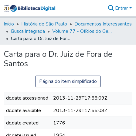
Entrar
Comunidades
&
Início
História de São Paulo
Documentos Interessantes
Coleções
Busca Integrada
Volume 77 - Ofícios do General Martim Lopes Lobo de Saldanha (Governador da Capitania): 1776-1777
Tudo na
Carta para o Dr. Juiz de Fora de Santos
Biblioteca
Digital
Carta para o Dr. Juiz de Fora de
Estatísticas
Santos
Página do item simplificado
dc.date.accessioned
2013-11-29T17:55:09Z
dc.date.available
2013-11-29T17:55:09Z
dc.date.created
1776
dc.date.issued
1954