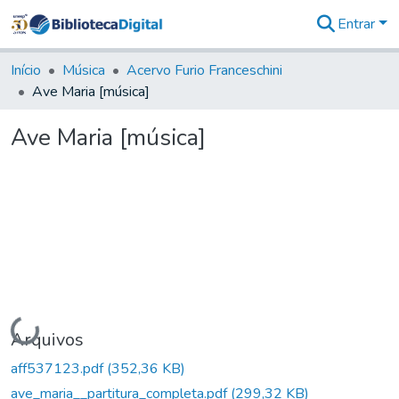
Entrar
Comunidades
&
Início
Música
Acervo Furio Franceschini
Coleções
Ave Maria [música]
Tudo na
Biblioteca
Ave Maria [música]
Digital
Estatísticas
Carregando...
Arquivos
aff537123.pdf
(352,36 KB)
ave_maria__partitura_completa.pdf
(299,32 KB)