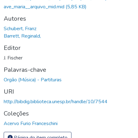
ave_maria__arquivo_mid.mid
(5,85 KB)
Autores
Schubert, Franz
Barrett, Reginald,
Editor
J. Fischer
Palavras-chave
Orgão (Música) - Partituras
URI
http://bibdig.biblioteca.unesp.br/handle/10/7544
Coleções
Acervo Furio Franceschini
Página do item completo