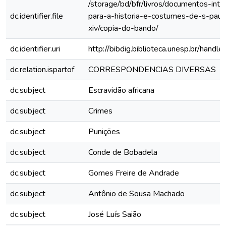
/storage/bd/bfr/livros/documentos-int
dc.identifier.file
para-a-historia-e-costumes-de-s-paul
xiv/copia-do-bando/
dc.identifier.uri
http://bibdig.biblioteca.unesp.br/hand
dc.relation.ispartof
CORRESPONDENCIAS DIVERSAS
dc.subject
Escravidão africana
dc.subject
Crimes
dc.subject
Punições
dc.subject
Conde de Bobadela
dc.subject
Gomes Freire de Andrade
dc.subject
Antônio de Sousa Machado
dc.subject
José Luís Saião