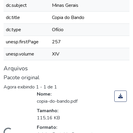
dc.subject
Minas Gerais
dc.title
Copia do Bando
dc.type
Ofício
unesp.firstPage
257
unesp.volume
XIV
Arquivos
Pacote original
Agora exibindo
1 - 1 de 1
Nome:
copia-do-bando.pdf
Tamanho:
115,16 KB
Formato: