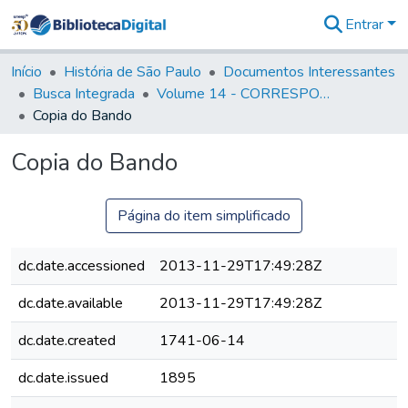
Entrar
Comunidades
&
Início
História de São Paulo
Documentos Interessantes
Coleções
Busca Integrada
Volume 14 - CORRESPONDENCIAS DIVERSAS
Tudo na
Copia do Bando
Biblioteca
Digital
Copia do Bando
Estatísticas
Página do item simplificado
dc.date.accessioned
2013-11-29T17:49:28Z
dc.date.available
2013-11-29T17:49:28Z
dc.date.created
1741-06-14
dc.date.issued
1895