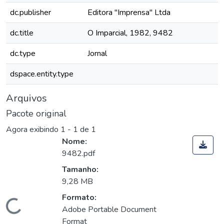
dc.publisher
Editora "Imprensa" Ltda
dc.title
O Imparcial, 1982, 9482
dc.type
Jornal
dspace.entity.type
Arquivos
Pacote original
Agora exibindo
1 - 1 de 1
Nome:
9482.pdf
Tamanho:
9,28 MB
Formato:
Carregando...
Adobe Portable Document
Format