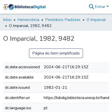
Entrar
Comunidades
&
Início
Hemeroteca
Periódicos Paulistas
O Imparcial
Coleções
O Imparcial, 1982, 9482
Tudo na
Biblioteca
O Imparcial, 1982, 9482
Digital
Estatísticas
Página do item simplificado
dc.date.accessioned
2024-06-21T16:29:15Z
dc.date.available
2024-06-21T16:29:15Z
dc.date.issued
1982-01-21
dc.identifier.uri
https://bibdig.biblioteca.unesp.br/han
dc.language.iso
pt