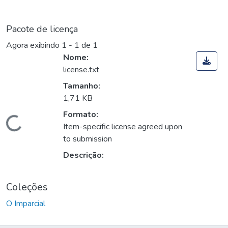
Pacote de licença
Agora exibindo
1 - 1 de 1
Nome:
license.txt
Tamanho:
1,71 KB
Formato:
Carregando...
Item-specific license agreed upon
to submission
Descrição:
Coleções
O Imparcial