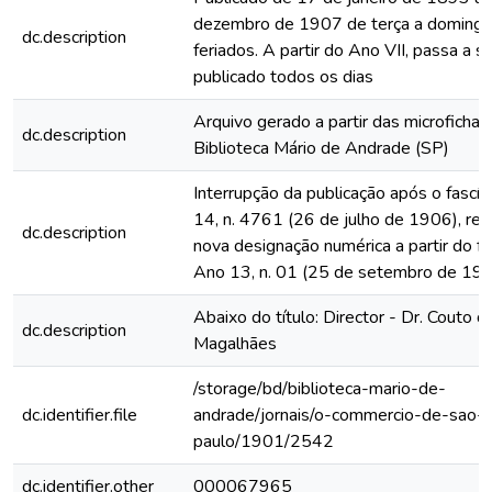
dezembro de 1907 de terça a domingo
dc.description
feriados. A partir do Ano VII, passa a s
publicado todos os dias
Arquivo gerado a partir das microfichas
dc.description
Biblioteca Mário de Andrade (SP)
Interrupção da publicação após o fascí
14, n. 4761 (26 de julho de 1906), rein
dc.description
nova designação numérica a partir do fa
Ano 13, n. 01 (25 de setembro de 19
Abaixo do título: Director - Dr. Couto d
dc.description
Magalhães
/storage/bd/biblioteca-mario-de-
dc.identifier.file
andrade/jornais/o-commercio-de-sao-
paulo/1901/2542
dc.identifier.other
000067965