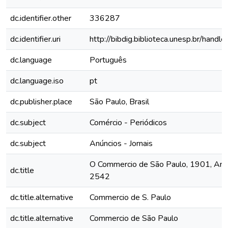
dc.identifier.other
336287
dc.identifier.uri
http://bibdig.biblioteca.unesp.br/hand
dc.language
Português
dc.language.iso
pt
dc.publisher.place
São Paulo, Brasil
dc.subject
Comércio - Periódicos
dc.subject
Anúncios - Jornais
O Commercio de São Paulo, 1901, Ano 
dc.title
2542
dc.title.alternative
Commercio de S. Paulo
dc.title.alternative
Commercio de São Paulo