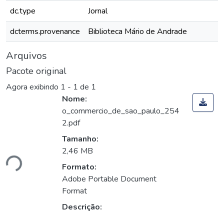
dc.type
Jornal
dcterms.provenance
Biblioteca Mário de Andrade
Arquivos
Pacote original
Agora exibindo
1 - 1 de 1
Nome:
o_commercio_de_sao_paulo_254
2.pdf
Tamanho:
2,46 MB
ndo...
Formato:
Adobe Portable Document
Format
Descrição: