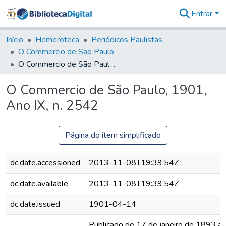
Entrar
Comunidades
&
Início
Hemeroteca
Periódicos Paulistas
Coleções
O Commercio de São Paulo
Tudo na
O Commercio de São Paulo, 1901, Ano IX, n. 2542
Biblioteca
Digital
O Commercio de São Paulo, 1901,
Estatísticas
Ano IX, n. 2542
Página do item simplificado
dc.date.accessioned
2013-11-08T19:39:54Z
dc.date.available
2013-11-08T19:39:54Z
dc.date.issued
1901-04-14
Publicado de 17 de janeiro de 1893 a