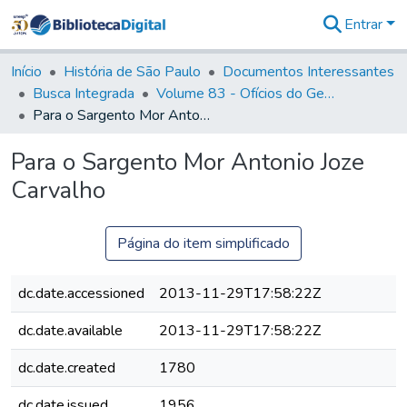
Entrar
Comunidades
&
Início
História de São Paulo
Documentos Interessantes
Coleções
Busca Integrada
Volume 83 - Ofícios do General Martim Lopes Lobo de Saldanha (Governador da Capitania): 1780- 1782
Tudo na
Para o Sargento Mor Antonio Joze Carvalho
Biblioteca
Digital
Para o Sargento Mor Antonio Joze
Estatísticas
Carvalho
Página do item simplificado
dc.date.accessioned
2013-11-29T17:58:22Z
dc.date.available
2013-11-29T17:58:22Z
dc.date.created
1780
dc.date.issued
1956