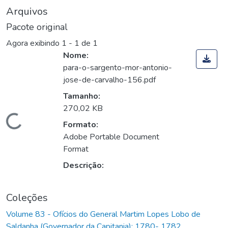
Arquivos
Pacote original
Agora exibindo
1 - 1 de 1
Nome:
para-o-sargento-mor-antonio-
jose-de-carvalho-156.pdf
Tamanho:
270,02 KB
Carregando...
Formato:
Adobe Portable Document
Format
Descrição:
Coleções
Volume 83 - Ofícios do General Martim Lopes Lobo de
Saldanha (Governador da Capitania): 1780- 1782