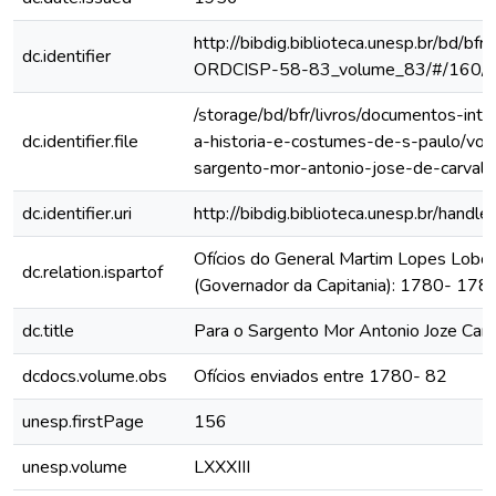
http://bibdig.biblioteca.unesp.br/bd/bf
dc.identifier
ORDCISP-58-83_volume_83/#/160/
/storage/bd/bfr/livros/documentos-int
dc.identifier.file
a-historia-e-costumes-de-s-paulo/vol
sargento-mor-antonio-jose-de-carval
dc.identifier.uri
http://bibdig.biblioteca.unesp.br/hand
Ofícios do General Martim Lopes Lobo
dc.relation.ispartof
(Governador da Capitania): 1780- 178
dc.title
Para o Sargento Mor Antonio Joze Carv
dcdocs.volume.obs
Ofícios enviados entre 1780- 82
unesp.firstPage
156
unesp.volume
LXXXIII