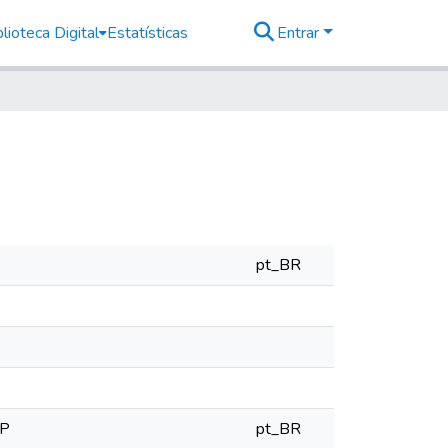
lioteca Digital
Estatísticas
Entrar
pt_BR
SP
pt_BR