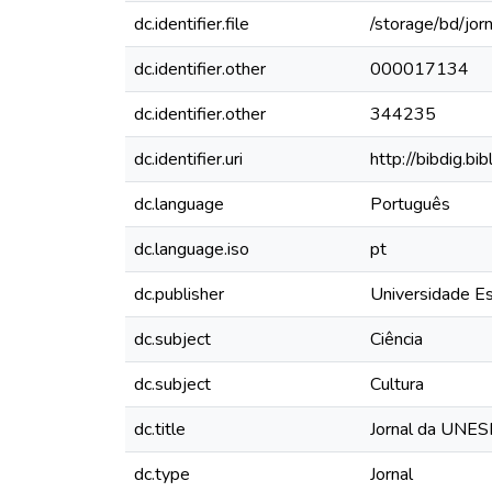
dc.identifier.file
/storage/bd/jo
dc.identifier.other
000017134
dc.identifier.other
344235
dc.identifier.uri
http://bibdig.b
dc.language
Português
dc.language.iso
pt
dc.publisher
Universidade Es
dc.subject
Ciência
dc.subject
Cultura
dc.title
Jornal da UNESP
dc.type
Jornal