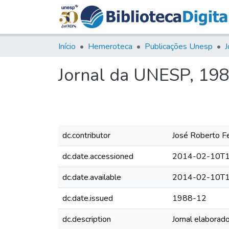
Início
Hemeroteca
Publicações Unesp
J
Jornal da UNESP, 1988
dc.contributor
José Roberto Fe
dc.date.accessioned
2014-02-10T1
dc.date.available
2014-02-10T1
dc.date.issued
1988-12
dc.description
Jornal elaborad