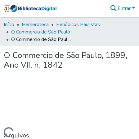
Entrar
Comunidades
&
Início
Hemeroteca
Periódicos Paulistas
Coleções
O Commercio de São Paulo
Tudo na
O Commercio de São Paulo, 1899, Ano VII, n. 1842
Biblioteca
Digital
O Commercio de São Paulo, 1899,
Estatísticas
Ano VII, n. 1842
Arquivos