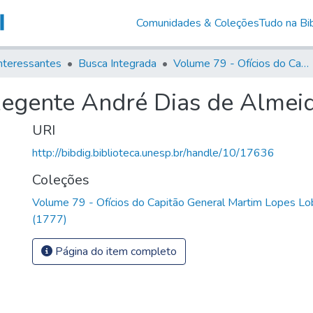
Comunidades & Coleções
Tudo na Bib
nteressantes
Busca Integrada
Volume 79 - Ofícios do Capitão General Martim Lopes Lobo de Saldanha (1777)
egente André Dias de Almeid
URI
http://bibdig.biblioteca.unesp.br/handle/10/17636
Coleções
Volume 79 - Ofícios do Capitão General Martim Lopes Lo
(1777)
Página do item completo