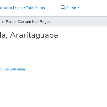
lioteca Digital
Estatísticas
Entrar
Para o Capitam Mor Regente André Dias de Almeida, Araritaguaba
a, Araritaguaba
bo de Saldanha