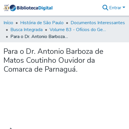
Entrar
Comunidades
&
Início
História de São Paulo
Documentos Interessantes
Coleções
Busca Integrada
Volume 83 - Ofícios do General Martim Lopes Lobo de Saldanha (Governador da Capitania): 1780- 1782
Tudo na
Para o Dr. Antonio Barboza de Matos Coutinho Ouvidor da Comarca de Parnaguá.
Biblioteca
Digital
Para o Dr. Antonio Barboza de
Estatísticas
Matos Coutinho Ouvidor da
Comarca de Parnaguá.
Carregando...