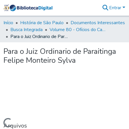
Entrar
Comunidades
&
Início
História de São Paulo
Documentos Interessantes
Coleções
Busca Integrada
Volume 80 - Ofícios do Capitão General Martim Lopes Lobo de Saldanha (1777-1780)
Tudo na
Para o Juiz Ordinario de Paraitinga Felipe Monteiro Sylva
Biblioteca
Digital
Para o Juiz Ordinario de Paraitinga
Estatísticas
Felipe Monteiro Sylva
Carregando...
Arquivos