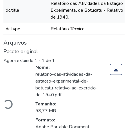
Relatório das Atividades da Estação
dc.title
Experimental de Botucatu - Relativo ao
de 1940.
dc.type
Relatório Técnico
Arquivos
Pacote original
Agora exibindo
1 - 1 de 1
Nome:
relatorio-das-atividades-da-
estacao-experimental-de-
rregando...
botucatu-relativo-ao-exercicio-
de-1940.pdf
Tamanho:
98,77 MB
Formato:
Adobe Portable Document