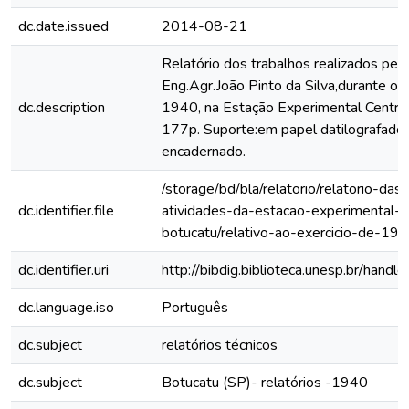
dc.date.issued
2014-08-21
Relatório dos trabalhos realizados pel
Eng.Agr.João Pinto da Silva,durante o 
dc.description
1940, na Estação Experimental Central
177p. Suporte:em papel datilografado,
encadernado.
/storage/bd/bla/relatorio/relatorio-das-
dc.identifier.file
atividades-da-estacao-experimental-
botucatu/relativo-ao-exercicio-de-19
dc.identifier.uri
http://bibdig.biblioteca.unesp.br/hand
dc.language.iso
Português
dc.subject
relatórios técnicos
dc.subject
Botucatu (SP)- relatórios -1940