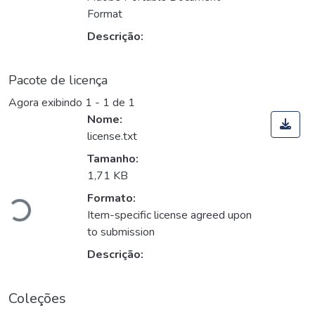
Format
Descrição:
Pacote de licença
Agora exibindo
1 - 1 de 1
Nome:
license.txt
Tamanho:
rregando...
1,71 KB
Formato:
Item-specific license agreed upon
to submission
Descrição:
Coleções