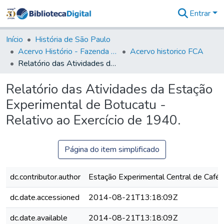
Entrar
Comunidades
&
Início
História de São Paulo
Coleções
Acervo Histório - Fazenda Lageado
Acervo historico FCA
Tudo na
Relatório das Atividades da Estação Experimental de Botucatu - Relativo ao Exercício de 1940.
Biblioteca
Digital
Relatório das Atividades da Estação
Estatísticas
Experimental de Botucatu -
Relativo ao Exercício de 1940.
Página do item simplificado
dc.contributor.author
Estação Experimental Central de Café
dc.date.accessioned
2014-08-21T13:18:09Z
dc.date.available
2014-08-21T13:18:09Z