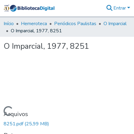
Entrar
Comunidades
&
Início
Hemeroteca
Periódicos Paulistas
O Imparcial
Coleções
O Imparcial, 1977, 8251
Tudo na
Biblioteca
O Imparcial, 1977, 8251
Digital
Estatísticas
Carregando...
Arquivos
8251.pdf
(25,99 MB)