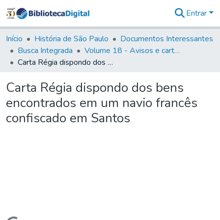
Entrar
Comunidades
&
Início
História de São Paulo
Documentos Interessantes
Coleções
Busca Integrada
Volume 18 - Avisos e cartas régias (1714- 29)
Tudo na
Carta Régia dispondo dos bens encontrados em um navio francês confiscado em Santos
Biblioteca
Digital
Carta Régia dispondo dos bens
Estatísticas
encontrados em um navio francês
confiscado em Santos