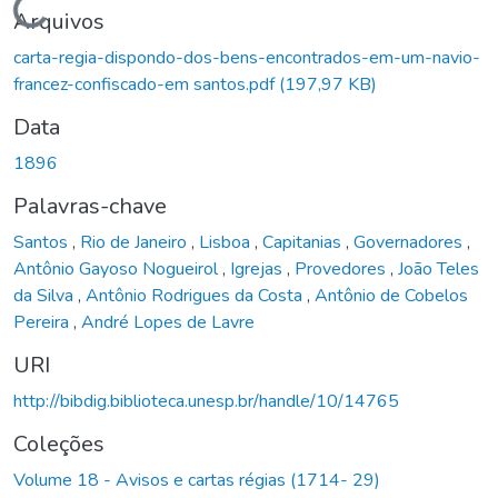
Carregando...
Arquivos
carta-regia-dispondo-dos-bens-encontrados-em-um-navio-
francez-confiscado-em santos.pdf
(197,97 KB)
Data
1896
Palavras-chave
Santos
,
Rio de Janeiro
,
Lisboa
,
Capitanias
,
Governadores
,
Antônio Gayoso Nogueirol
,
Igrejas
,
Provedores
,
João Teles
da Silva
,
Antônio Rodrigues da Costa
,
Antônio de Cobelos
Pereira
,
André Lopes de Lavre
URI
http://bibdig.biblioteca.unesp.br/handle/10/14765
Coleções
Volume 18 - Avisos e cartas régias (1714- 29)