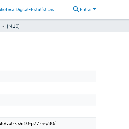
lioteca Digital
Estatísticas
Entrar
[N.10]
aulo/vol-xix/n10-p77-a-p80/