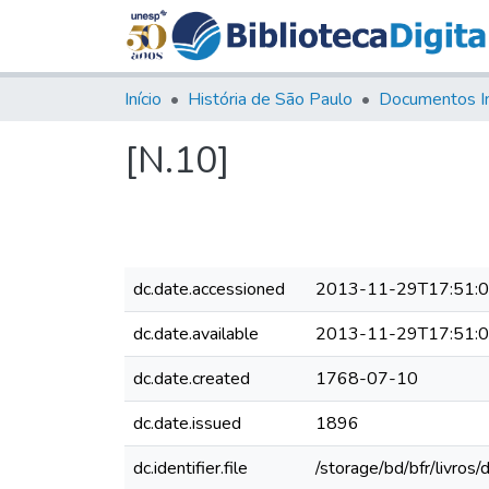
Início
História de São Paulo
Documentos I
[N.10]
dc.date.accessioned
2013-11-29T17:51:
dc.date.available
2013-11-29T17:51:
dc.date.created
1768-07-10
dc.date.issued
1896
dc.identifier.file
/storage/bd/bfr/livro