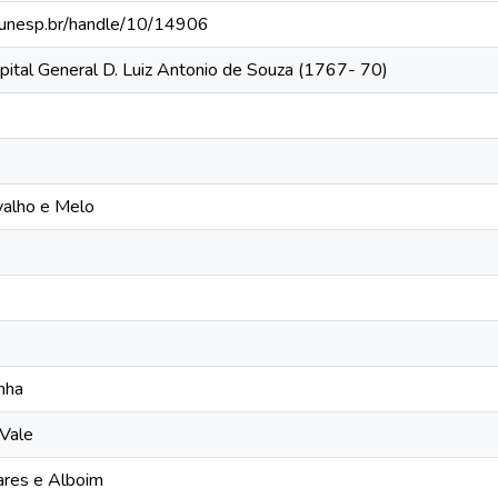
ca.unesp.br/handle/10/14906
pital General D. Luiz Antonio de Souza (1767- 70)
valho e Melo
nha
Vale
ares e Alboim