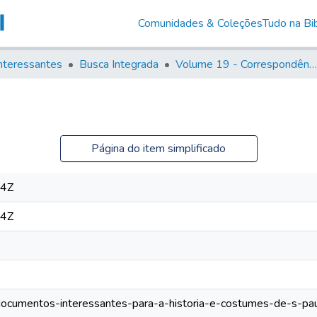
Comunidades & Coleções
Tudo na Bib
nteressantes
Busca Integrada
Volume 19 - Correspondência do Capital General D. Luiz Antonio de Souza (1767- 70)
Página do item simplificado
04Z
04Z
s/documentos-interessantes-para-a-historia-e-costumes-de-s-p