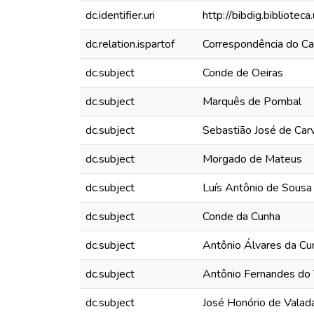
dc.identifier.uri
http://bibdig.bibliote
dc.relation.ispartof
Correspondência do Ca
dc.subject
Conde de Oeiras
dc.subject
Marquês de Pombal
dc.subject
Sebastião José de Car
dc.subject
Morgado de Mateus
dc.subject
Luís Antônio de Sousa
dc.subject
Conde da Cunha
dc.subject
Antônio Álvares da Cu
dc.subject
Antônio Fernandes do 
dc.subject
José Honório de Valad