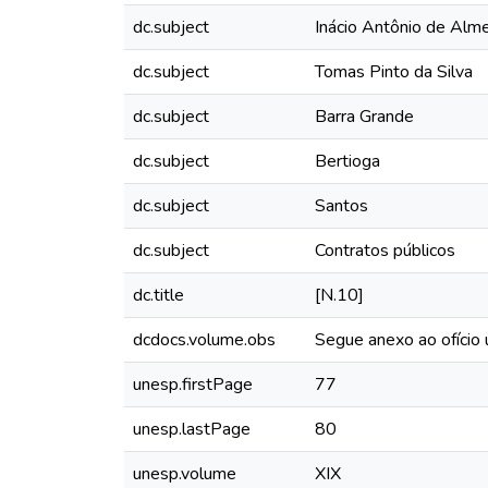
dc.subject
Inácio Antônio de Alm
dc.subject
Tomas Pinto da Silva
dc.subject
Barra Grande
dc.subject
Bertioga
dc.subject
Santos
dc.subject
Contratos públicos
dc.title
[N.10]
dcdocs.volume.obs
Segue anexo ao ofício
unesp.firstPage
77
unesp.lastPage
80
unesp.volume
XIX