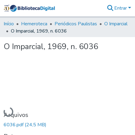
Entrar
Comunidades
&
Início
Hemeroteca
Periódicos Paulistas
O Imparcial
Coleções
O Imparcial, 1969, n. 6036
Tudo na
Biblioteca
O Imparcial, 1969, n. 6036
Digital
Estatísticas
Carregando...
Arquivos
6036.pdf
(24,5 MB)