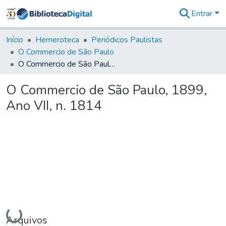
Entrar
Comunidades
&
Início
Hemeroteca
Periódicos Paulistas
Coleções
O Commercio de São Paulo
Tudo na
O Commercio de São Paulo, 1899, Ano VII, n. 1814
Biblioteca
Digital
O Commercio de São Paulo, 1899,
Estatísticas
Ano VII, n. 1814
Carregando...
Arquivos