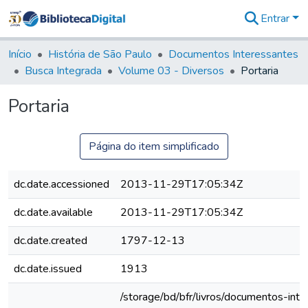
Entrar
Comunidades
&
Início
História de São Paulo
Documentos Interessantes
Coleções
Busca Integrada
Volume 03 - Diversos
Portaria
Tudo na
Biblioteca
Portaria
Digital
Estatísticas
Página do item simplificado
dc.date.accessioned
2013-11-29T17:05:34Z
dc.date.available
2013-11-29T17:05:34Z
dc.date.created
1797-12-13
dc.date.issued
1913
/storage/bd/bfr/livros/documentos-int