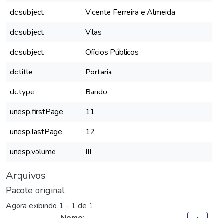
dc.subject
Vicente Ferreira e Almeida
dc.subject
Vilas
dc.subject
Ofícios Públicos
dc.title
Portaria
dc.type
Bando
unesp.firstPage
11
unesp.lastPage
12
unesp.volume
III
Arquivos
Pacote original
Agora exibindo
1 - 1 de 1
Nome: