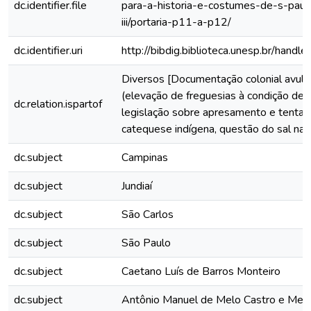
dc.identifier.file
para-a-historia-e-costumes-de-s-paul
iii/portaria-p11-a-p12/
dc.identifier.uri
http://bibdig.biblioteca.unesp.br/hand
Diversos [Documentação colonial avuls
(elevação de freguesias à condição de v
dc.relation.ispartof
legislação sobre apresamento e tentat
catequese indígena, questão do sal na c
dc.subject
Campinas
dc.subject
Jundiaí
dc.subject
São Carlos
dc.subject
São Paulo
dc.subject
Caetano Luís de Barros Monteiro
dc.subject
Antônio Manuel de Melo Castro e Men