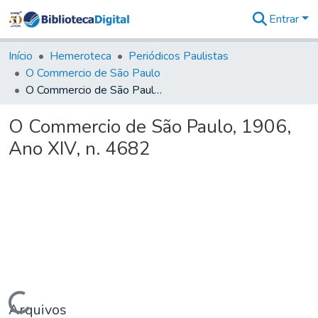
Entrar
Comunidades
&
Início
Hemeroteca
Periódicos Paulistas
Coleções
O Commercio de São Paulo
Tudo na
O Commercio de São Paulo, 1906, Ano XIV, n. 4682
Biblioteca
Digital
O Commercio de São Paulo, 1906,
Estatísticas
Ano XIV, n. 4682
Carregando...
Arquivos