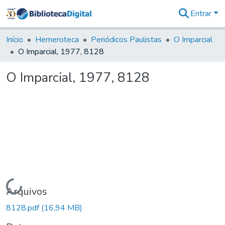
Entrar
Comunidades
&
Início
Hemeroteca
Periódicos Paulistas
O Imparcial
Coleções
O Imparcial, 1977, 8128
Tudo na
Biblioteca
O Imparcial, 1977, 8128
Digital
Estatísticas
Carregando...
Arquivos
8128.pdf
(16,94 MB)