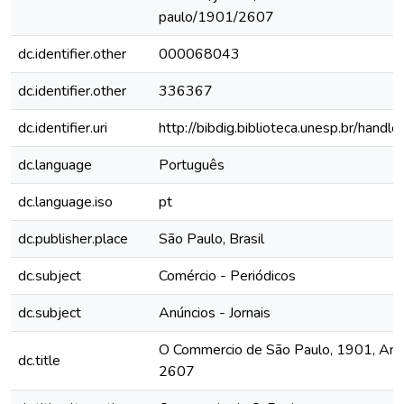
paulo/1901/2607
dc.identifier.other
000068043
dc.identifier.other
336367
dc.identifier.uri
http://bibdig.biblioteca.unesp.br/hand
dc.language
Português
dc.language.iso
pt
dc.publisher.place
São Paulo, Brasil
dc.subject
Comércio - Periódicos
dc.subject
Anúncios - Jornais
O Commercio de São Paulo, 1901, Ano 
dc.title
2607