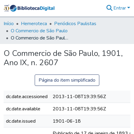
Entrar
Comunidades
&
Início
Hemeroteca
Periódicos Paulistas
Coleções
O Commercio de São Paulo
Tudo na
O Commercio de São Paulo, 1901, Ano IX, n. 2607
Biblioteca
Digital
O Commercio de São Paulo, 1901,
Estatísticas
Ano IX, n. 2607
Página do item simplificado
dc.date.accessioned
2013-11-08T19:39:56Z
dc.date.available
2013-11-08T19:39:56Z
dc.date.issued
1901-06-18
Publicado de 17 de janeiro de 1893 a