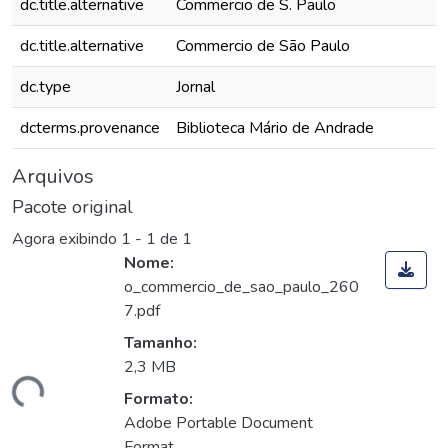
dc.title.alternative
Commercio de S. Paulo
dc.title.alternative
Commercio de São Paulo
dc.type
Jornal
dcterms.provenance
Biblioteca Mário de Andrade
Arquivos
Pacote original
Agora exibindo
1 - 1 de 1
Nome:
o_commercio_de_sao_paulo_260
7.pdf
Tamanho:
2,3 MB
ando...
Formato:
Adobe Portable Document
Format