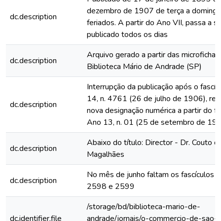
dezembro de 1907 de terça a domingo
dc.description
feriados. A partir do Ano VII, passa a s
publicado todos os dias
Arquivo gerado a partir das microfichas
dc.description
Biblioteca Mário de Andrade (SP)
Interrupção da publicação após o fascí
14, n. 4761 (26 de julho de 1906), rein
dc.description
nova designação numérica a partir do fa
Ano 13, n. 01 (25 de setembro de 19
Abaixo do título: Director - Dr. Couto d
dc.description
Magalhães
No mês de junho faltam os fascículos 
dc.description
2598 e 2599
/storage/bd/biblioteca-mario-de-
dc.identifier.file
andrade/jornais/o-commercio-de-sao-