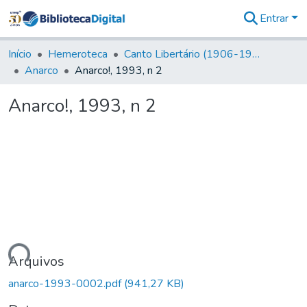
Entrar
Comunidades
&
Início
Hemeroteca
Canto Libertário (1906-1995)
Coleções
Anarco
Anarco!, 1993, n 2
Tudo na
Biblioteca
Anarco!, 1993, n 2
Digital
Estatísticas
ando...
Arquivos
anarco-1993-0002.pdf
(941,27 KB)