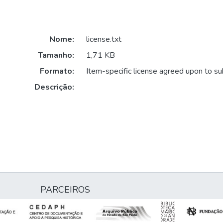
Nome:
license.txt
Tamanho:
1,71 KB
Formato:
Item-specific license agreed upon to s
Descrição:
PARCEIROS