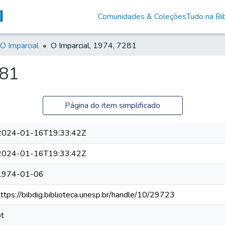
Comunidades & Coleções
Tudo na Bib
O Imparcial
O Imparcial, 1974, 7281
281
Página do item simplificado
2024-01-16T19:33:42Z
2024-01-16T19:33:42Z
1974-01-06
https://bibdig.biblioteca.unesp.br/handle/10/29723
pt