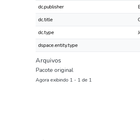
dc.publisher
dc.title
dc.type
J
dspace.entity.type
Arquivos
Pacote original
Agora exibindo
1 - 1 de 1