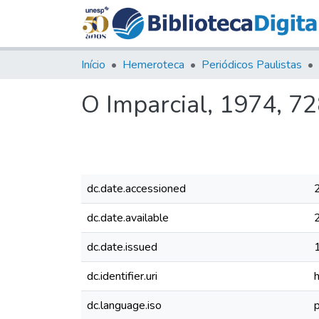
Início
Hemeroteca
Periódicos Paulistas
O Imparcial, 1974, 7
dc.date.accessioned
dc.date.available
dc.date.issued
dc.identifier.uri
dc.language.iso