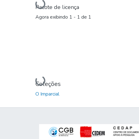
Carregando...
Pacote de licença
Agora exibindo
1 - 1 de 1
Carregando...
Coleções
O Imparcial