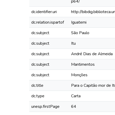
p64/
dc.identifier.uri
http://bibdig.biblioteca
dc.relation.ispartof
Iguatemi
dc.subject
São Paulo
dc.subject
Itu
dc.subject
André Dias de Almeida
dc.subject
Mantimentos
dc.subject
Monções
dc.title
Para o Capitão mor de It
dc.type
Carta
unesp.firstPage
64