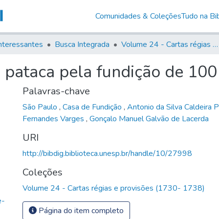
Comunidades & Coleções
Tudo na Bib
nteressantes
Busca Integrada
Volume 24 - Cartas régias e provisões (1730- 1738)
 pataca pela fundição de 100
Palavras-chave
São Paulo
,
Casa de Fundição
,
Antonio da Silva Caldeira 
Fernandes Varges
,
Gonçalo Manuel Galvão de Lacerda
URI
http://bibdig.biblioteca.unesp.br/handle/10/27998
Coleções
Volume 24 - Cartas régias e provisões (1730- 1738)
e-
Página do item completo