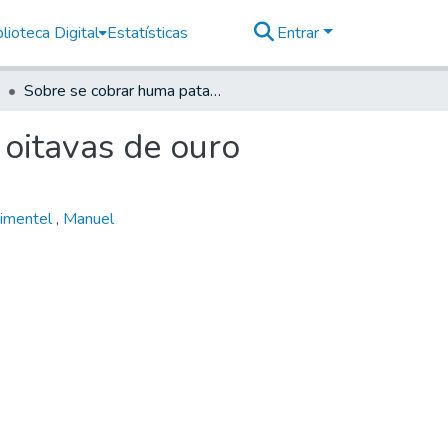
lioteca Digital
Estatísticas
Entrar
Sobre se cobrar huma pataca pela fundição de 100 oitavas de ouro
 oitavas de ouro
Pimentel
,
Manuel