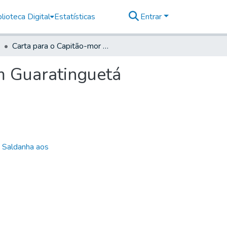
lioteca Digital
Estatísticas
Entrar
Carta para o Capitão-mor Manoel da Silva Reys, em Guaratinguetá
m Guaratinguetá
e Saldanha aos