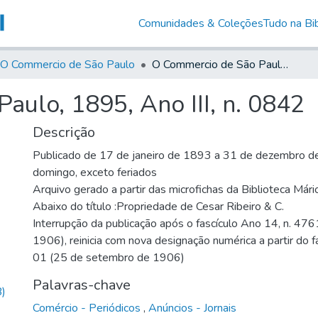
Comunidades & Coleções
Tudo na Bib
O Commercio de São Paulo
O Commercio de São Paulo, 1895, Ano III, n. 0842
ulo, 1895, Ano III, n. 0842
Descrição
Publicado de 17 de janeiro de 1893 a 31 de dezembro de
domingo, exceto feriados
Arquivo gerado a partir das microfichas da Biblioteca Már
Abaixo do título :Propriedade de Cesar Ribeiro & C.
Interrupção da publicação após o fascículo Ano 14, n. 476
1906), reinicia com nova designação numérica a partir do f
01 (25 de setembro de 1906)
Palavras-chave
)
Comércio - Periódicos
,
Anúncios - Jornais