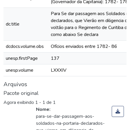
(Governador da Capitania): 1782- 178
Para Se dar passagem aos Soldados na
declarados, que Vierão em diligencia do
dc.title
voltão para o Regimento de Curitiba de
como abaixo Se declara
dcdocs.volume.obs
Ofícios enviados entre 1782- 86
unesp.firstPage
137
unesp.volume
LXXXIV
Arquivos
Pacote original
Agora exibindo
1 - 1 de 1
Nome:
para-se-dar-passagem-aos-
soldados-na-portaria-declarados-