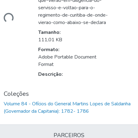
que-vierao-em-diligencia-do-
servisso-e-voltao-para-o-
regimento-de-curitiba-de-onde-
ndo...
vierao-como-abaixo-se-declara
Tamanho:
111,01 KB
Formato:
Adobe Portable Document
Format
Descrição:
Coleções
Volume 84 - Ofícios do General Martins Lopes de Saldanha
(Governador da Capitania): 1782- 1786
PARCEIROS