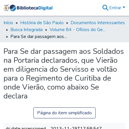
Entrar
Comunidades
&
Início
História de São Paulo
Documentos Interessantes
Coleções
Busca Integrada
Volume 84 - Ofícios do General Martins Lopes de Saldanha (Governador da Capitania): 1782- 1786
Tudo na
Para Se dar passagem aos Soldados na Portaria declarados, que Vierão em diligencia do Servisso e voltão para o Regimento de Curitiba de onde Vierão, como abaixo Se declara
Biblioteca
Digital
Para Se dar passagem aos Soldados
Estatísticas
na Portaria declarados, que Vierão
em diligencia do Servisso e voltão
para o Regimento de Curitiba de
onde Vierão, como abaixo Se
declara
Página do item simplificado
dc.date.accessioned
2013-11-29T17:58:54Z