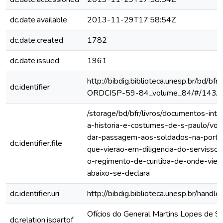
dc.date.available
2013-11-29T17:58:54Z
dc.date.created
1782
dc.date.issued
1961
http://bibdig.biblioteca.unesp.br/bd/bf
dc.identifier
ORDCISP-59-84_volume_84/#/143/
/storage/bd/bfr/livros/documentos-int
a-historia-e-costumes-de-s-paulo/vol
dar-passagem-aos-soldados-na-portar
dc.identifier.file
que-vierao-em-diligencia-do-servisso-
o-regimento-de-curitiba-de-onde-vie
abaixo-se-declara
dc.identifier.uri
http://bibdig.biblioteca.unesp.br/hand
Ofícios do General Martins Lopes de S
dc.relation.ispartof