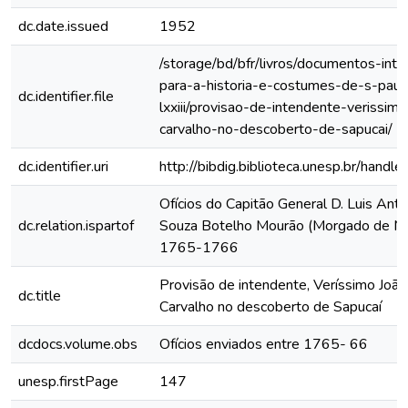
dc.date.issued
1952
/storage/bd/bfr/livros/documentos-int
para-a-historia-e-costumes-de-s-paul
dc.identifier.file
lxxiii/provisao-de-intendente-verissim
carvalho-no-descoberto-de-sapucai/
dc.identifier.uri
http://bibdig.biblioteca.unesp.br/hand
Ofícios do Capitão General D. Luis Anto
dc.relation.ispartof
Souza Botelho Mourão (Morgado de Ma
1765-1766
Provisão de intendente, Veríssimo João
dc.title
Carvalho no descoberto de Sapucaí
dcdocs.volume.obs
Ofícios enviados entre 1765- 66
unesp.firstPage
147