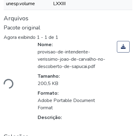
unesp.volume
LXXIII
Arquivos
Pacote original
Agora exibindo
1 - 1 de 1
Nome:
provisao-de-intendente-
verissimo-joao-de-carvalho-no-
descoberto-de-sapucai.pdf
Tamanho:
ndo...
200,5 KB
Formato:
Adobe Portable Document
Format
Descrição: