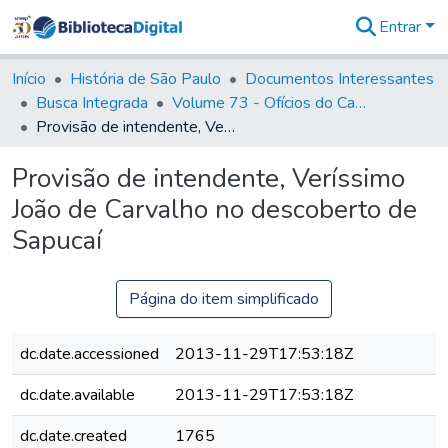
Entrar
Comunidades
&
Início
História de São Paulo
Documentos Interessantes
Coleções
Busca Integrada
Volume 73 - Ofícios do Capitão General D. Luis Antonio de Souza Botelho Mourão (Morgado de Matheus): 1765-1766
Tudo na
Provisão de intendente, Veríssimo João de Carvalho no descoberto de Sapucaí
Biblioteca
Digital
Provisão de intendente, Veríssimo
Estatísticas
João de Carvalho no descoberto de
Sapucaí
Página do item simplificado
dc.date.accessioned
2013-11-29T17:53:18Z
dc.date.available
2013-11-29T17:53:18Z
dc.date.created
1765