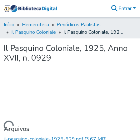
Entrar
Comunidades
&
Início
Hemeroteca
Periódicos Paulistas
Coleções
Il Pasquino Coloniale
Il Pasquino Coloniale, 1925, Anno XVII, n. 0929
Tudo na
Biblioteca
Il Pasquino Coloniale, 1925, Anno
Digital
XVII, n. 0929
Estatísticas
Carregando...
Arquivos
il-pasquino-coloniale-1925-929.pdf
(3,67 MB)