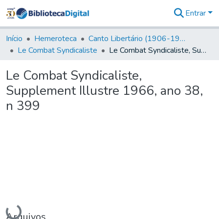
Entrar
Comunidades
&
Início
Hemeroteca
Canto Libertário (1906-1995)
Coleções
Le Combat Syndicaliste
Le Combat Syndicaliste, Supplement Illustre 1966, ano 38, n 399
Tudo na
Biblioteca
Le Combat Syndicaliste,
Digital
Supplement Illustre 1966, ano 38,
Estatísticas
n 399
Carregando...
Arquivos