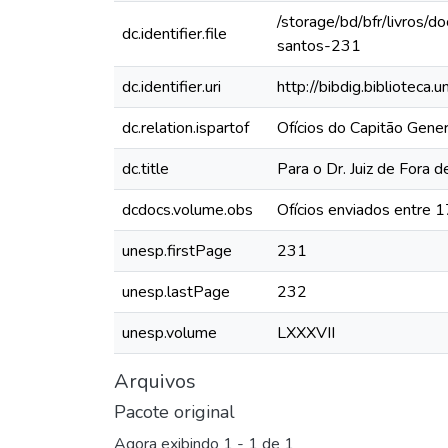
/storage/bd/bfr/livros/
dc.identifier.file
santos-231
dc.identifier.uri
http://bibdig.biblioteca
dc.relation.ispartof
Ofícios do Capitão Gen
dc.title
Para o Dr. Juiz de Fora 
dcdocs.volume.obs
Ofícios enviados entre
unesp.firstPage
231
unesp.lastPage
232
unesp.volume
LXXXVII
Arquivos
Pacote original
Agora exibindo
1 - 1 de 1