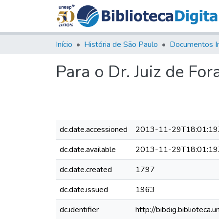
Início
História de São Paulo
Documentos I
Para o Dr. Juiz de For
dc.date.accessioned
2013-11-29T18:01:19
dc.date.available
2013-11-29T18:01:19
dc.date.created
1797
dc.date.issued
1963
dc.identifier
http://bibdig.bibliote