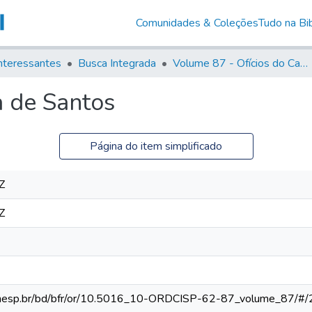
Comunidades & Coleções
Tudo na Bib
nteressantes
Busca Integrada
Volume 87 - Ofícios do Capitão General Antonio Manoel de Melo Castro e Mendonça (1797- 1801)
a de Santos
Página do item simplificado
Z
Z
ca.unesp.br/bd/bfr/or/10.5016_10-ORDCISP-62-87_volume_87/#/