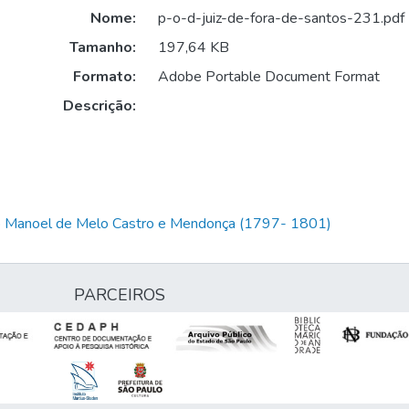
Nome:
p-o-d-juiz-de-fora-de-santos-231.pdf
Tamanho:
197,64 KB
Formato:
Adobe Portable Document Format
Descrição:
io Manoel de Melo Castro e Mendonça (1797- 1801)
PARCEIROS