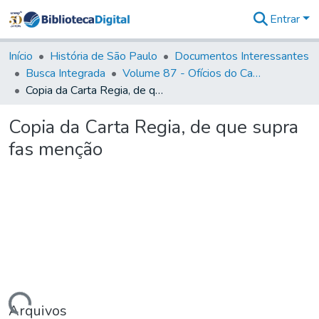
Entrar
Comunidades
&
Início
História de São Paulo
Documentos Interessantes
Coleções
Busca Integrada
Volume 87 - Ofícios do Capitão General Antonio Manoel de Melo Castro e Mendonça (1797- 1801)
Tudo na
Copia da Carta Regia, de que supra fas menção
Biblioteca
Digital
Copia da Carta Regia, de que supra
Estatísticas
fas menção
Arquivos