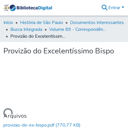
Entrar
Comunidades
&
Início
História de São Paulo
Documentos Interessantes
Coleções
Busca Integrada
Volume 89 - Correspondência do então Governador e Capitão General de São Paulo, Antonio Manoel de Mello Castro (1797-1802)
Tudo na
Provizão do Excelentíssimo Bispo
Biblioteca
Digital
Provizão do Excelentíssimo Bispo
Estatísticas
Carregando...
Arquivos
provizao-do-ex-bispo.pdf
(770,77 KB)