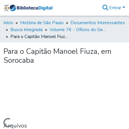
Entrar
Comunidades
&
Início
História de São Paulo
Documentos Interessantes
Coleções
Busca Integrada
Volume 76 - Ofícios do General Martim Lopes Lobo de Saldanha (Governador da Capitania): 1776- 1777
Tudo na
Para o Capitão Manoel Fiuza, em Sorocaba
Biblioteca
Digital
Para o Capitão Manoel Fiuza, em
Estatísticas
Sorocaba
Carregando...
Arquivos