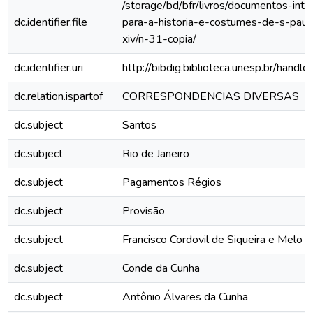
/storage/bd/bfr/livros/documentos-int
dc.identifier.file
para-a-historia-e-costumes-de-s-paul
xiv/n-31-copia/
dc.identifier.uri
http://bibdig.biblioteca.unesp.br/hand
dc.relation.ispartof
CORRESPONDENCIAS DIVERSAS
dc.subject
Santos
dc.subject
Rio de Janeiro
dc.subject
Pagamentos Régios
dc.subject
Provisão
dc.subject
Francisco Cordovil de Siqueira e Melo
dc.subject
Conde da Cunha
dc.subject
Antônio Álvares da Cunha