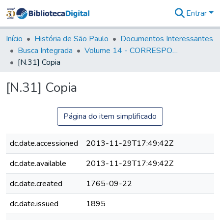
Entrar
Comunidades
&
Início
História de São Paulo
Documentos Interessantes
Coleções
Busca Integrada
Volume 14 - CORRESPONDENCIAS DIVERSAS
Tudo na
[N.31] Copia
Biblioteca
Digital
[N.31] Copia
Estatísticas
Página do item simplificado
dc.date.accessioned
2013-11-29T17:49:42Z
dc.date.available
2013-11-29T17:49:42Z
dc.date.created
1765-09-22
dc.date.issued
1895