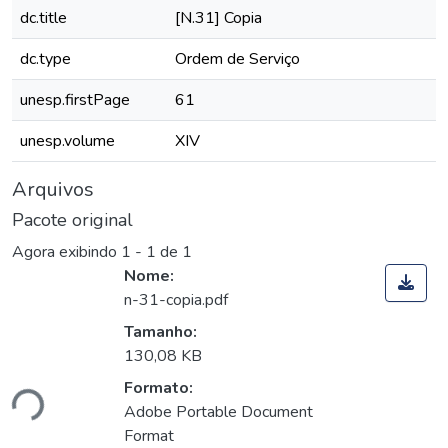
dc.title
[N.31] Copia
dc.type
Ordem de Serviço
unesp.firstPage
61
unesp.volume
XIV
Arquivos
Pacote original
Agora exibindo
1 - 1 de 1
Nome:
n-31-copia.pdf
Tamanho:
130,08 KB
Formato:
ndo...
Adobe Portable Document
Format