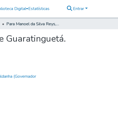
lioteca Digital
Estatísticas
Entrar
Para Manoel da Silva Reys, Capitam mor da Villa de Guaratinguetá.
e Guaratinguetá.
aldanha (Governador