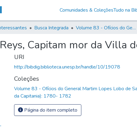
Comunidades & Coleções
Tudo na Bib
nteressantes
Busca Integrada
Volume 83 - Ofícios do General Martim Lopes Lobo de Saldanha (Governador da Capitania): 1780- 1782
Reys, Capitam mor da Villa d
URI
http://bibdig.biblioteca.unesp.br/handle/10/19078
Coleções
Volume 83 - Ofícios do General Martim Lopes Lobo de S
da Capitania): 1780- 1782
Página do item completo
-