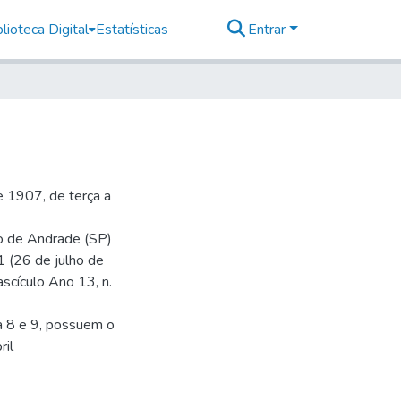
lioteca Digital
Estatísticas
Entrar
 1907, de terça a
io de Andrade (SP)
1 (26 de julho de
ascículo Ano 13, n.
a 8 e 9, possuem o
ril