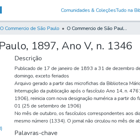
Comunidades & Coleções
Tudo na Bib
O Commercio de São Paulo
O Commercio de São Paulo, 1897, Ano V, n. 1346
aulo, 1897, Ano V, n. 1346
Descrição
Publicado de 17 de janeiro de 1893 a 31 de dezembro de
domingo, exceto feriados
Arquivo gerado a partir das microfichas da Biblioteca Már
Interrupção da publicação após o fascículo Ano 14, n. 476
1906), reinicia com nova designação numérica a partir do f
01 (25 de setembro de 1906)
No mês de outubro, os fascículos correspondentes aos di
mesmo número (1334). O jornal não circulou no mês de ab
)
Palavras-chave