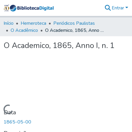
Entrar
Comunidades
&
Início
Hemeroteca
Periódicos Paulistas
Coleções
O Acadêmico
O Academico, 1865, Anno I, n. 1
Tudo na
Biblioteca
O Academico, 1865, Anno I, n. 1
Digital
Estatísticas
Carregando...
Data
1865-05-00