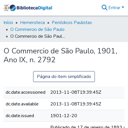
Entrar
Comunidades
&
Início
Hemeroteca
Periódicos Paulistas
Coleções
O Commercio de São Paulo
Tudo na
O Commercio de São Paulo, 1901, Ano IX, n. 2792
Biblioteca
Digital
O Commercio de São Paulo, 1901,
Estatísticas
Ano IX, n. 2792
Página do item simplificado
dc.date.accessioned
2013-11-08T19:39:45Z
dc.date.available
2013-11-08T19:39:45Z
dc.date.issued
1901-12-20
Publicado de 17 de janeiro de 1893 a