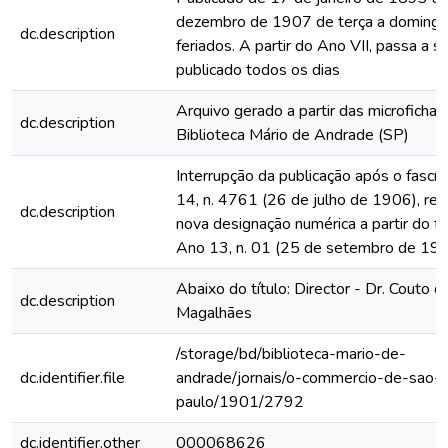
dezembro de 1907 de terça a domingo
dc.description
feriados. A partir do Ano VII, passa a s
publicado todos os dias
Arquivo gerado a partir das microfichas
dc.description
Biblioteca Mário de Andrade (SP)
Interrupção da publicação após o fascí
14, n. 4761 (26 de julho de 1906), rein
dc.description
nova designação numérica a partir do fa
Ano 13, n. 01 (25 de setembro de 19
Abaixo do título: Director - Dr. Couto d
dc.description
Magalhães
/storage/bd/biblioteca-mario-de-
dc.identifier.file
andrade/jornais/o-commercio-de-sao-
paulo/1901/2792
dc.identifier.other
000068626