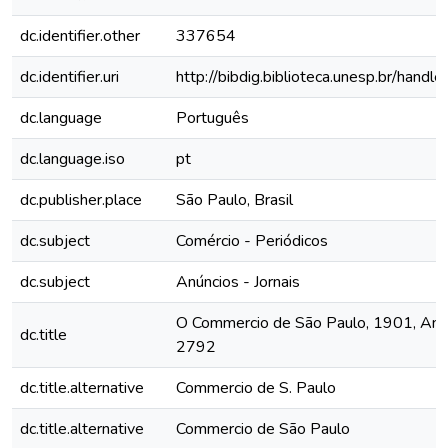
dc.identifier.other
337654
dc.identifier.uri
http://bibdig.biblioteca.unesp.br/hand
dc.language
Português
dc.language.iso
pt
dc.publisher.place
São Paulo, Brasil
dc.subject
Comércio - Periódicos
dc.subject
Anúncios - Jornais
O Commercio de São Paulo, 1901, Ano 
dc.title
2792
dc.title.alternative
Commercio de S. Paulo
dc.title.alternative
Commercio de São Paulo