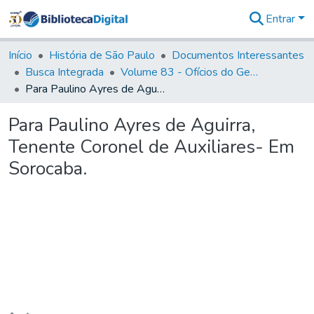
Entrar
Comunidades
&
Início
História de São Paulo
Documentos Interessantes
Coleções
Busca Integrada
Volume 83 - Ofícios do General Martim Lopes Lobo de Saldanha (Governador da Capitania): 1780- 1782
Tudo na
Para Paulino Ayres de Aguirra, Tenente Coronel de Auxiliares- Em Sorocaba.
Biblioteca
Digital
Para Paulino Ayres de Aguirra,
Estatísticas
Tenente Coronel de Auxiliares- Em
Sorocaba.
Carregando...